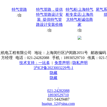
特气管路
特气管路，提供
特气柜/上海特气
尾气系
特气管路设计安
柜专卖店/上海尚
/台
装_提供特气管
大特气柜诚信商
路设计安装价格
家
/台
/台
机电工程有限公司 地址：上海闵行区沪闵路2051号 邮政编码：2
经理 电话：021-24282088 手机：18930529710 传真：021-54
技术支持：一比多
|
免责声明
|
隐私声明
沪ICP备2023003229号-1
隐藏
隐藏
021-24282088
18930529710
021-54429487
huajun_12@sina.com