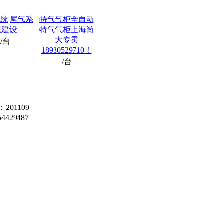
统|尾气系
特气气柜全自动
统建设
特气气柜上海尚
大专卖
/台
18930529710！
/台
01109
429487